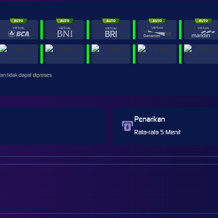
an tidak dapat diproses
Penarikan
Rata-rata 5 Menit