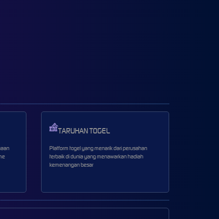
TARUHAN TOGEL
haan
Platform togel yang menarik dari perusahan
ame
terbaik di dunia yang menawarkan hadiah
kemenangan besar