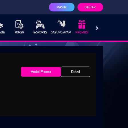
MASUK
DAFTAR
ADE
POKER
E-SPORTS
SABUNG AYAM
PROMOSI
Ambil Promo
Detail