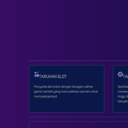
TARUHAN SLOT
TA
Penyedia slot online dengan beragam pilihan
Sportsb
game menarik yang memudahkan pemain untuk
menawar
mencapai jackpot
tinggi,
banyak 