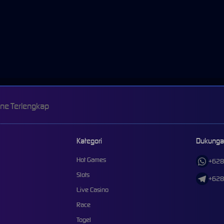
ine Terlengkap
Kategori
Dukunga
Hot Games
+62
Slots
+628
Live Casino
Race
Togel