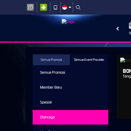
HOT GAMES
S
Semua Promosi
Semua Event Provider
BO
Semua Promosi
Tang
Member Baru
Spesial
Olahraga