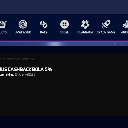
LOTS
LIVE CASINO
RACE
TOGEL
OLAHRAGA
CRASH GAME
ARC
NUS CASHBACK BOLA 5%
gal akhir:
01-Jan-2027