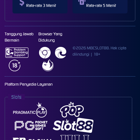
Rata-rata 3 Menit
Rata-rata 5 Menit
Tanggung Jawab
Browser Yang
Bermain
Didukung
©2026 MBCSLOT88. Hak cipta
dilindungi | 18+
Platform Penyedia Layanan
Slots