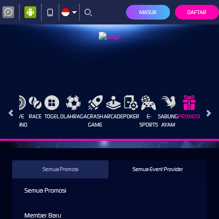
MASUK
DAFTAR
LOTS
LIVE
RACE
TOGEL
OLAHRAGA
CRASH
ARCADE
POKER
E-
SABUNG
PROMOSI
CASINO
GAME
SPORTS
AYAM
Semua Promosi
Semua Event Provider
Semua Promosi
Member Baru