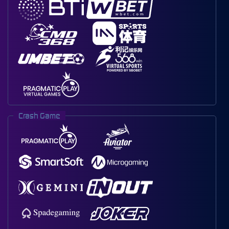
Crash Game