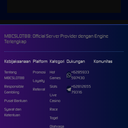
MBCSLOT88: Official Server Provider dengan Engine
Terlengkap
Kebijaksanaan
Platform
Kategori
Dukungan
Komunitas
Tentang
Promosi
Hot
+6285933
MBCSLOT88
Games
597430
Loyalty
Responsible
Slots
+62812655
Referral
Gambling
79316
Live
Pusat Bantuan
Casino
Syarat dan
Race
Ketentuan
Togel
Olahraga