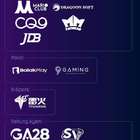
Poker
E-Sports
Sabung Ayam