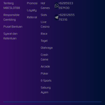
Tentang
Promosi
Hot
+6285933
MBCSLOT88
Games
597430
Loyalty
Responsible
Slots
+62812655
Referral
Gambling
79316
Live
Pusat Bantuan
Casino
Syarat dan
Race
Ketentuan
Togel
Olahraga
Crash
Game
Arcade
Poker
E-Sports
Sabung
Ayam