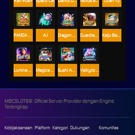
Kart Rush
Space Cat
Dance Dance Dance
Nexus Blade
Guan Yu
PANDA BLESSING
A.I
Dragon Festive
Guardian of Gold
Kaiju Battle
Lumina Drift
Magica Owl
Sushi Avenger
Valkyrie Profile
MBCSLOT88: Official Server Provider dengan Engine
Terlengkap
Kebijaksanaan
Platform
Kategori
Dukungan
Komunitas