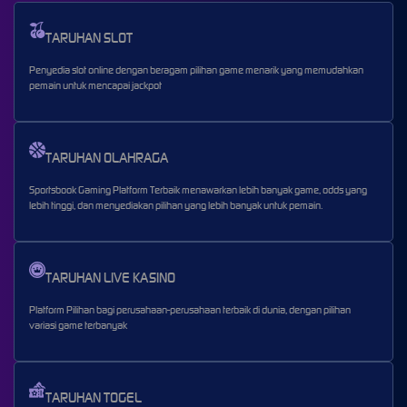
TARUHAN SLOT
Penyedia slot online dengan beragam pilihan game menarik yang memudahkan
pemain untuk mencapai jackpot
TARUHAN OLAHRAGA
Sportsbook Gaming Platform Terbaik menawarkan lebih banyak game, odds yang
lebih tinggi, dan menyediakan pilihan yang lebih banyak untuk pemain.
TARUHAN LIVE KASINO
Platform Pilihan bagi perusahaan-perusahaan terbaik di dunia, dengan pilihan
variasi game terbanyak
TARUHAN TOGEL