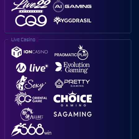
Live Casino