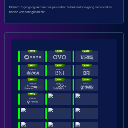
Platform togel yang menarik dari perusahan terbaik di dunia yang menawarkan
hadiah kemenangan besar