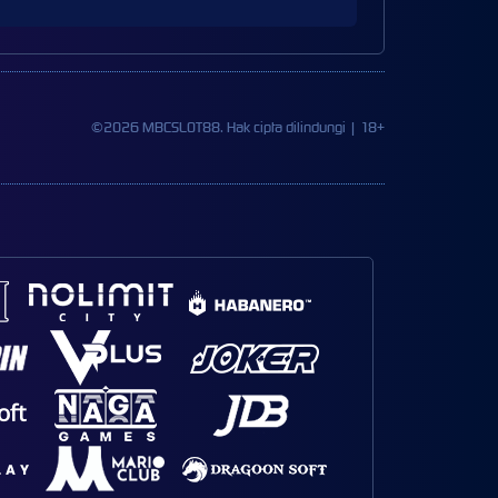
©2026 MBCSLOT88. Hak cipta dilindungi | 18+