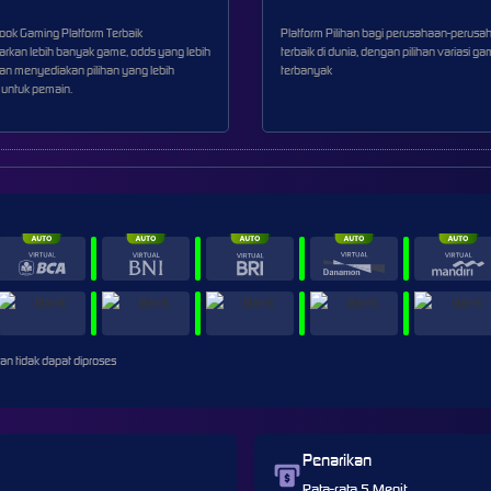
ook Gaming Platform Terbaik
Platform Pilihan bagi perusahaan-perusa
kan lebih banyak game, odds yang lebih
terbaik di dunia, dengan pilihan variasi g
 dan menyediakan pilihan yang lebih
terbanyak
untuk pemain.
an tidak dapat diproses
Penarikan
Rata-rata 5 Menit