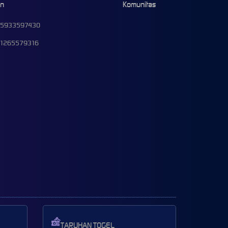
n
Komunitas
85933597430
1265579316
TARUHAN TOGEL