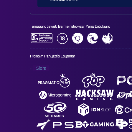
Tanggung Jawab Bermain
Browser Yang Didukung
Platform Penyedia Layanan
Slots