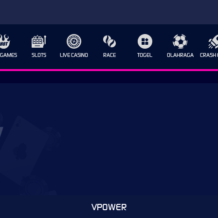
 GAMES
SLOTS
LIVE CASINO
RACE
TOGEL
OLAHRAGA
CRASH
VPOWER