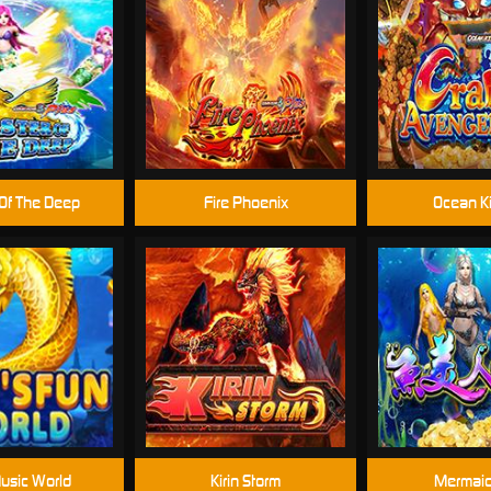
Of The Deep
Fire Phoenix
Ocean K
usic World
Kirin Storm
Mermaid