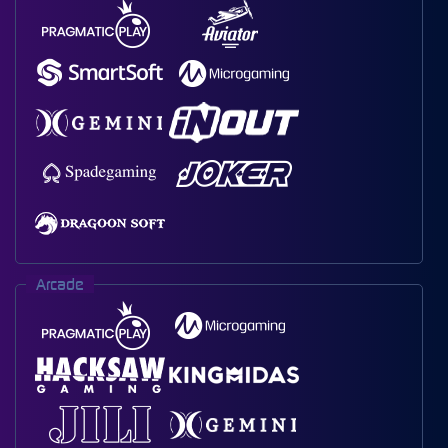
Arcade