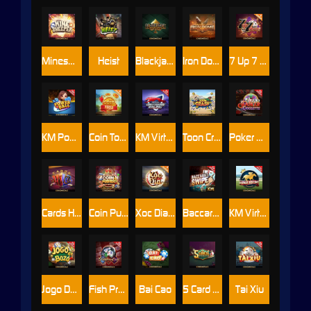
Minesweeper
Heist
Blackjack
Iron Dome
7 Up 7 Down
KM Power Ball
Coin Toss
KM Virtual Greyhound Racing
Toon Crash
Poker Roulette
Cards Hi Lo
Coin Pusher
Xoc Dia Lightning
Baccarat: Swipe
KM Virtual Horse Racing
Jogo De Bozo
Fish Prawn Crab 2
Bai Cao
5 Card Poker
Tai Xiu