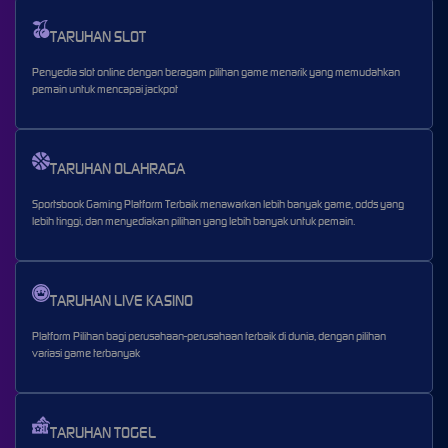
TARUHAN SLOT
Penyedia slot online dengan beragam pilihan game menarik yang memudahkan
pemain untuk mencapai jackpot
TARUHAN OLAHRAGA
Sportsbook Gaming Platform Terbaik menawarkan lebih banyak game, odds yang
lebih tinggi, dan menyediakan pilihan yang lebih banyak untuk pemain.
TARUHAN LIVE KASINO
Platform Pilihan bagi perusahaan-perusahaan terbaik di dunia, dengan pilihan
variasi game terbanyak
TARUHAN TOGEL