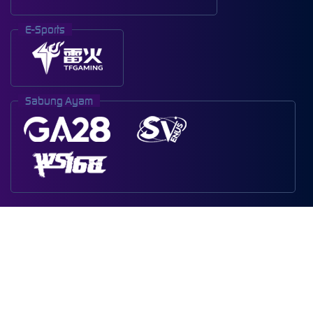
E-Sports
Sabung Ayam