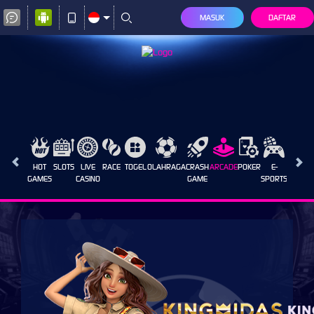
MASUK
DAFTAR
HOT
SLOTS
LIVE
RACE
TOGEL
OLAHRAGA
CRASH
ARCADE
POKER
E-
SABUN
GAMES
CASINO
GAME
SPORTS
AYAM