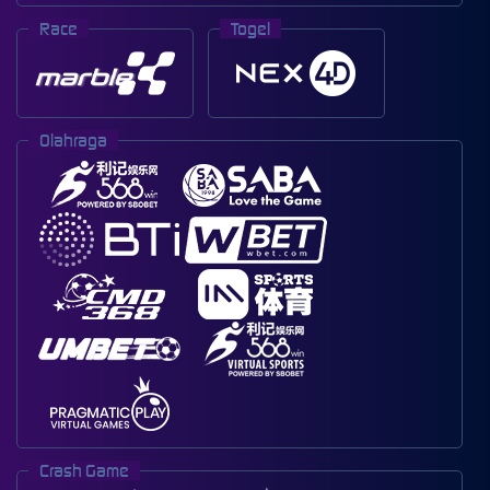
Race
Togel
Olahraga
Crash Game