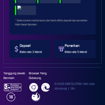
* Selama bank maintenance dan bank offline deposit dan penarikan
tidak dapat diproses
Deposit
Penarikan
Rata-rata 3 Menit
Rata-rata 5 Menit
Tanggung Jawab
Browser Yang
Bermain
Didukung
©2026 MBCSLOT88. Hak cipta
dilindungi | 18+