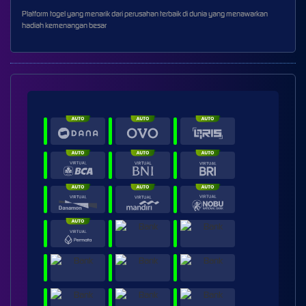
Platform togel yang menarik dari perusahan terbaik di dunia yang menawarkan
hadiah kemenangan besar